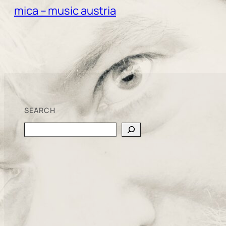
mica – music austria
SEARCH
Search