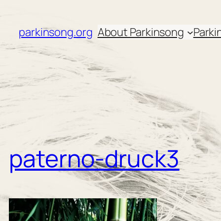
Zum
Inhalt
parkinsong.org
About Parkinsong
Parki
springen
paterno-druck3