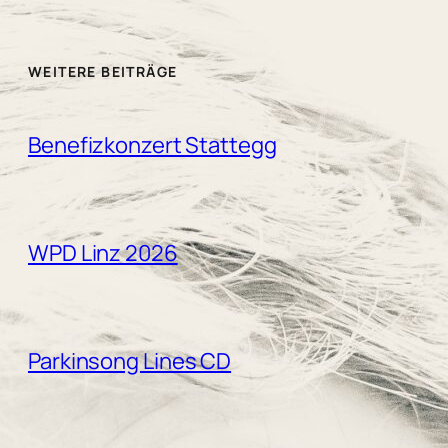
WEITERE BEITRÄGE
Benefizkonzert Stattegg
WPD Linz 2026
Parkinsong Lines CD