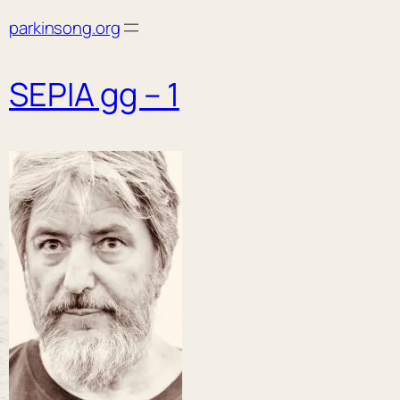
Skip
parkinsong.org
to
content
SEPIA gg – 1