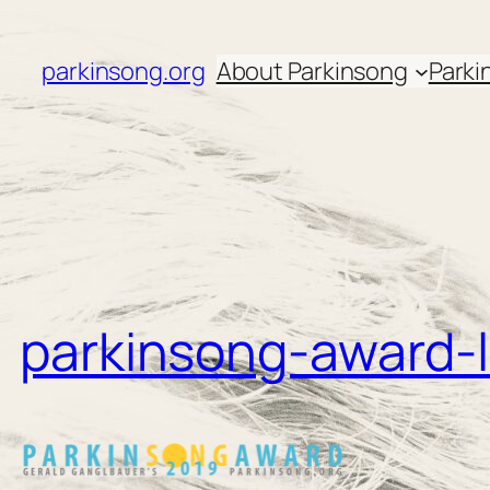
Zum
Inhalt
parkinsong.org
About Parkinsong
Parki
springen
parkinsong-award-