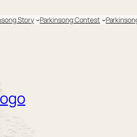
nsong Story
Parkinsong Contest
Parkinson
logo