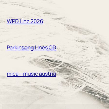
WPD Linz 2026
Parkinsong Lines CD
mica – music austria