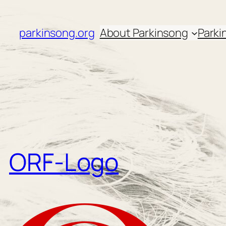
Zum
Inhalt
parkinsong.org
About Parkinsong
Parki
springen
ORF-Logo