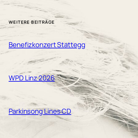
WEITERE BEITRÄGE
Benefizkonzert Stattegg
WPD Linz 2026
Parkinsong Lines CD