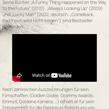
Seine Bücher „A Funny Thing Happened on the Way
to the Future“ (2010), „Allways Looking Up“ (2009)
und „Lucky Man“ (2002, deutsch: „Comeback.
Parkinson wird nicht siegen“) sind Bestseller
geworden.
Nach zahlreichen Auszeichnungen für sein
Filmschaffen (Golden Globe, Grammy Awards,
Emmys, Goldene Kamera, …) erhielt er für sein
Engagement für die Parkinson-Forschung vier