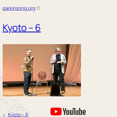
Skip
parkinsong.org
to
content
Kyoto – 6
«
Kyoto – 6