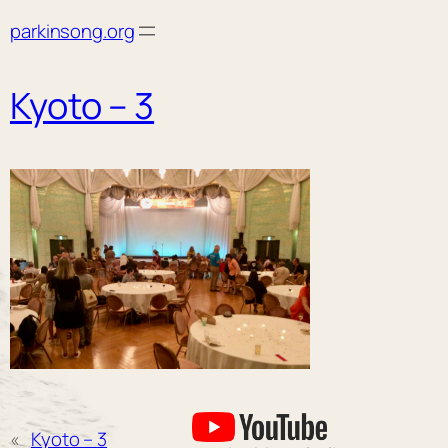
Skip
parkinsong.org
to
content
Kyoto – 3
«
Kyoto – 3