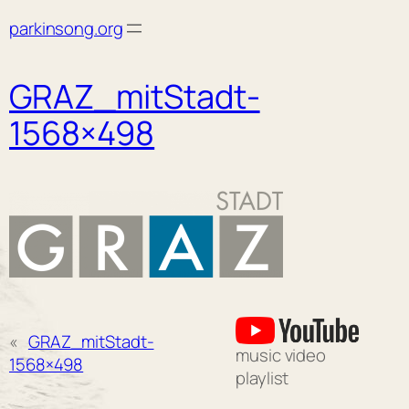
Skip
parkinsong.org
to
content
GRAZ_mitStadt-
1568×498
«
GRAZ_mitStadt-
music video
1568×498
playlist