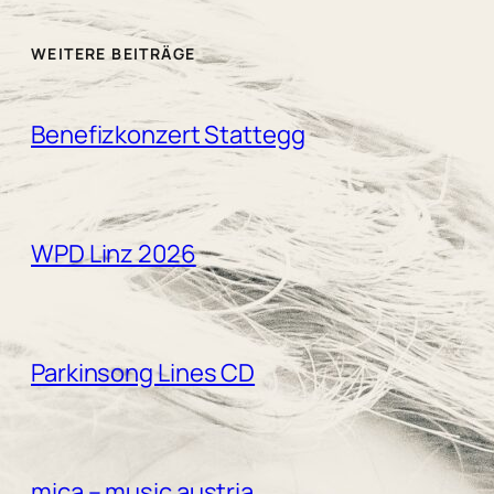
WEITERE BEITRÄGE
Benefizkonzert Stattegg
WPD Linz 2026
Parkinsong Lines CD
mica – music austria