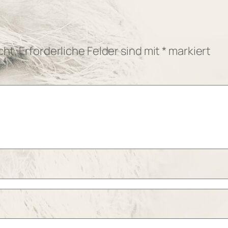
cht.
Erforderliche Felder sind mit
*
markiert