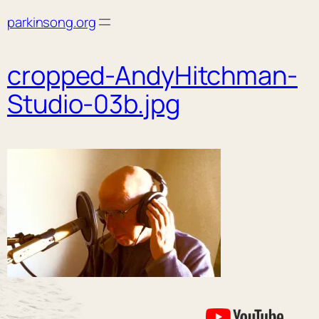
Skip
parkinsong.org
to
content
cropped-AndyHitchman-
Studio-03b.jpg