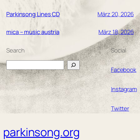
März 20, 2026
Parkinsong Lines CD
März 18, 2026
mica – music austria
Search
Social
Search
Facebook
Instagram
Twitter
parkinsong.org