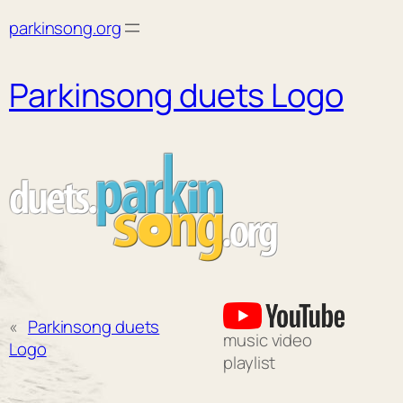
Skip
parkinsong.org
to
content
Parkinsong duets Logo
«
Parkinsong duets
music video
Logo
playlist