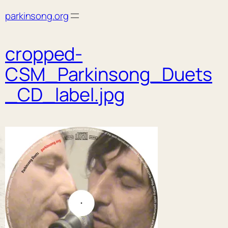
Skip
parkinsong.org
to
content
cropped-
CSM_Parkinsong_Duets
_CD_label.jpg