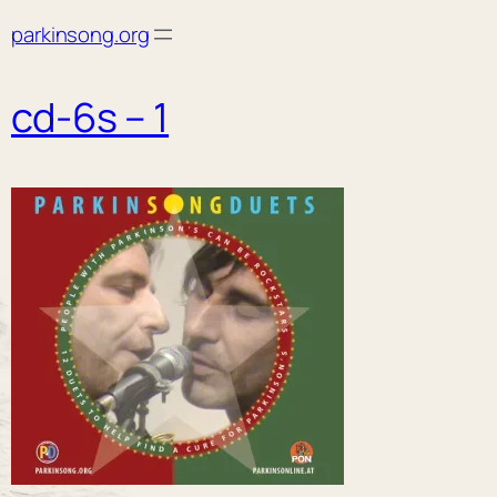
Skip
parkinsong.org
to
content
cd-6s – 1